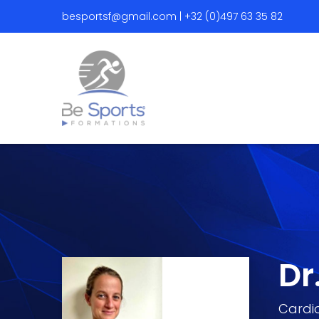
besportsf@gmail.com | +32 (0)497 63 35 82
Dr
Cardi