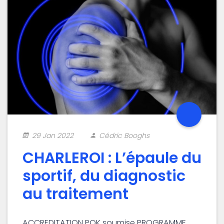
29 Jan 2022
Cédric Booghs
CHARLEROI : L’épaule du
sportif, du diagnostic
au traitement
ACCREDITATION PQK soumise PROGRAMME