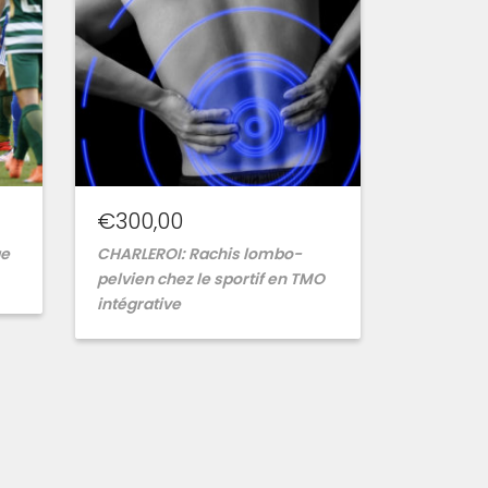
€
300,00
ge
CHARLEROI: Rachis lombo-
pelvien chez le sportif en TMO
intégrative
Ajouter
à
la
wishlist