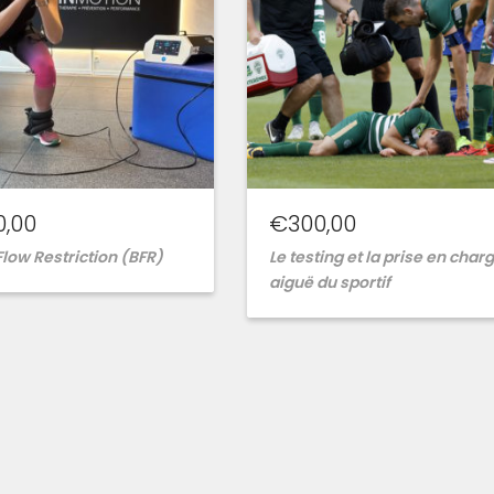
0,00
€
300,00
Flow Restriction (BFR)
Le testing et la prise en char
aiguë du sportif
Ajouter
Ajouter
à
à
la
la
wishlist
wishlist