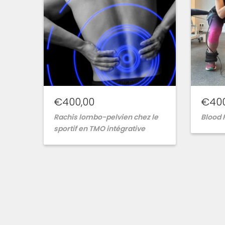
€
400,00
€
40
Rachis lombo-pelvien chez le
Blood 
sportif en TMO intégrative
Ajouter
à
la
wishlist