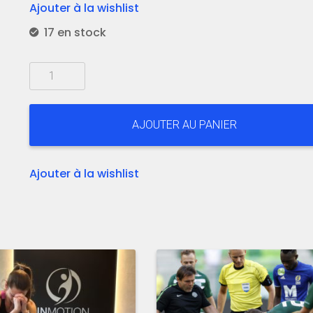
Ajouter à la wishlist
17 en stock
quantité
de
CHARLEROI:
Le
AJOUTER AU PANIER
genou
du
sportif,
Ajouter à la wishlist
du
diagnostic
au
traitement