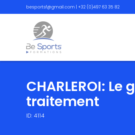
besportsf@gmail.com | +32 (0)497 63 35 82
CHARLEROI: Le g
traitement
ID: 4114