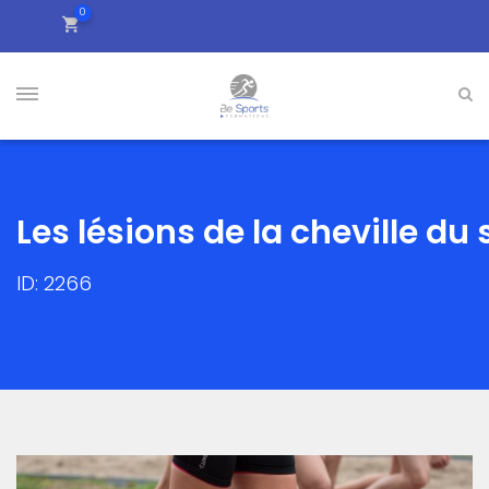
0
Les lésions de la cheville du 
ID: 2266